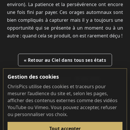
externe. Pour l’afficher, vous devez autoriser
environ). La patience et la persévérence ont encore
les contenus externes.
une fois fini par payer. Ces orages automnaux sont
bien compliqués à capturer mais il y a toujours une
Gérer mes cookies
opportunité qui se présente à un moment ou à un
autre : quand cela se produit, on est rarement déçu !
« Retour au Ciel dans tous ses états
Gestion des cookies
Dernière mise à jour :
16 mai 2026
113
ChrisPics utilise des cookies et traceurs pour
mesurer l’audience du site et, selon les pages,
afficher des contenus externes comme des vidéos
YouTube ou Vimeo. Vous pouvez accepter, refuser
ou personnaliser vos choix.
REJOIGNEZ-MOI AILLEURS
Tout accepter