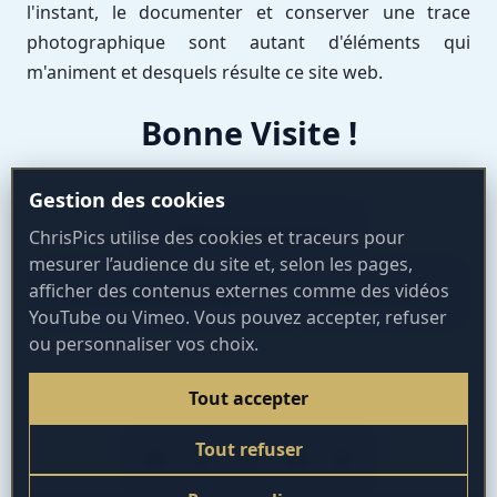
l'instant, le documenter et conserver une trace
photographique sont autant d'éléments qui
m'animent et desquels résulte ce site web.
Bonne Visite !
Gestion des cookies
« Retour à l'accueil
ChrisPics utilise des cookies et traceurs pour
mesurer l’audience du site et, selon les pages,
afficher des contenus externes comme des vidéos
Vers le Monde Urbain »
Vers le Ciel »
YouTube ou Vimeo. Vous pouvez accepter, refuser
ou personnaliser vos choix.
Tout accepter
REJOIGNEZ-MOI AILLEURS
Tout refuser