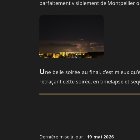
parfaitement visiblement de Montpellier où
U
ne belle soirée au final, c'est mieux qu
retraçant cette soirée, en timelapse et séqu
Vidéo V
Cette vidéo est hébergée par un servi
devez autoriser les c
Dernière mise à jour :
19 mai 2026
Gérer mes 