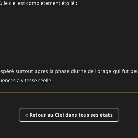
 le ciel est complètement étoilé :
'espéré surtout après la phase diurne de l'orage qui fut pe
ences à vitesse réelle :
imeo
ce externe. Pour l’afficher, vous
« Retour au Ciel dans tous ses états
ontenus externes.
cookies