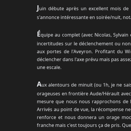
J
uin débute après un excellent mois de 
s'annonce intéressante en soirée/nuit, no
É
quipe au complet (avec Nicolas, Sylvain
incertitudes sur le déclenchement ou non 
aux portes de l'Aveyron. Profitant du Wi
déclencher dans l'axe prévu mais pas assez 
une escale.
A
ux alentours de minuit (ou 1h, je ne sai
orageuses en frontière Aude/Hérault avec u
mesure que nous nous rapprochons de Mont
Arrivés au point de vue, la récompense ne 
renforce et nous donnera un orage modé
franche mais c'est toujours ça de pris. Qu