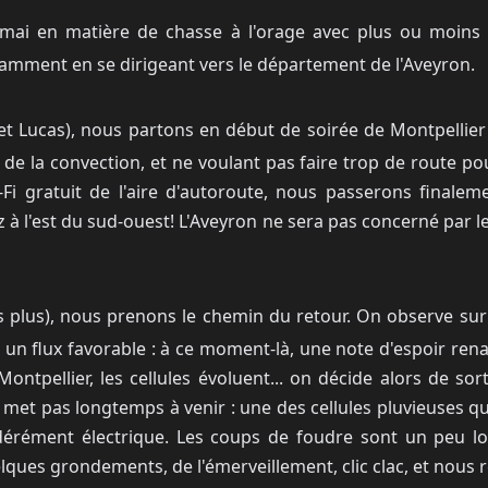
mai en matière de chasse à l'orage avec plus ou moins de
tamment en se dirigeant vers le département de l'Aveyron.
 et Lucas), nous partons en début de soirée de Montpellier
de la convection, et ne voulant pas faire trop de route pou
-Fi gratuit de l'aire d'autoroute, nous passerons finaleme
à l'est du sud-ouest! L'Aveyron ne sera pas concerné par le
s plus), nous prenons le chemin du retour. On observe sur 
n flux favorable : à ce moment-là, une note d'espoir renaît
pellier, les cellules évoluent... on décide alors de sor
met pas longtemps à venir : une des cellules pluvieuses qu
rément électrique. Les coups de foudre sont un peu loin
elques grondements, de l'émerveillement, clic clac, et nous