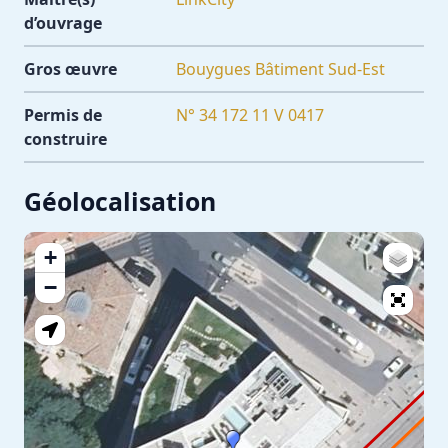
d’ouvrage
Gros œuvre
Bouygues Bâtiment Sud-Est
Permis de
N° 34 172 11 V 0417
construire
Géolocalisation
+
−