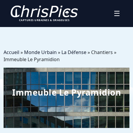
☰
CAPTURES URBAINES & ORAGEUSES
Accueil
»
Monde Urbain
»
La Défense
» Chantiers »
Immeuble Le Pyramidion
Immeuble Le Pyramidion