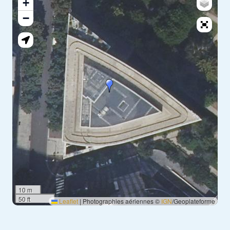
+
−
10 m
50 ft
Leaflet
|
Photographies aériennes ©
IGN
/Geoplateforme