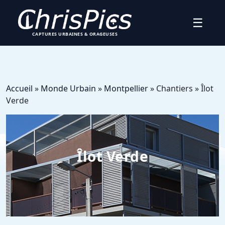
☰
CAPTURES URBAINES & ORAGEUSES
Accueil
»
Monde Urbain
»
Montpellier
» Chantiers » Îlot
Verde
Îlot Verde