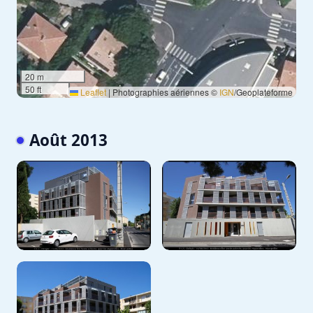
20 m
50 ft
Leaflet
|
Photographies aériennes ©
IGN
/Geoplateforme
Août 2013