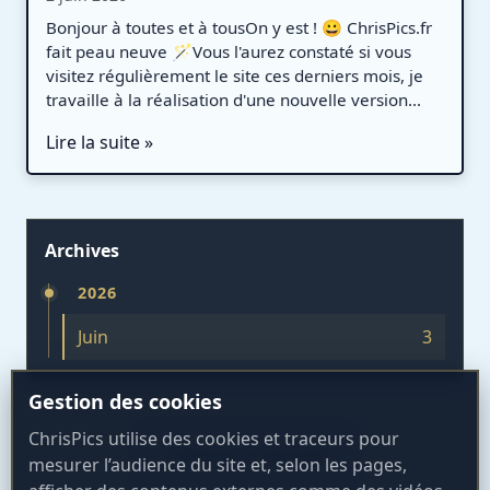
Bonjour à toutes et à tousOn y est ! 😀 ChrisPics.fr
fait peau neuve 🪄Vous l'aurez constaté si vous
visitez régulièrement le site ces derniers mois, je
travaille à la réalisation d'une nouvelle version...
Lire la suite »
Archives
2026
Juin
3
Gestion des cookies
ChrisPics utilise des cookies et traceurs pour
« Retour à l'accueil
mesurer l’audience du site et, selon les pages,