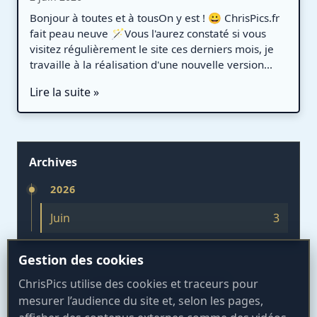
Bonjour à toutes et à tousOn y est ! 😀 ChrisPics.fr
fait peau neuve 🪄Vous l'aurez constaté si vous
visitez régulièrement le site ces derniers mois, je
travaille à la réalisation d'une nouvelle version...
Lire la suite »
Archives
2026
Juin
3
Gestion des cookies
ChrisPics utilise des cookies et traceurs pour
« Retour à l'accueil
mesurer l’audience du site et, selon les pages,