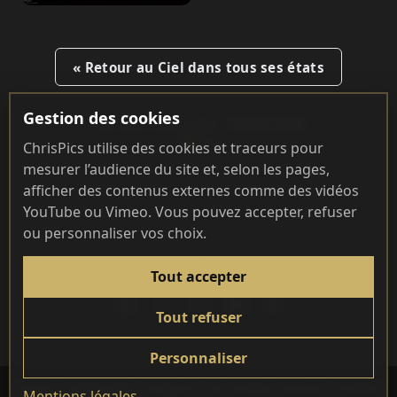
« Retour au Ciel dans tous ses états
Gestion des cookies
Dernière mise à jour :
18 mai 2026
119
ChrisPics utilise des cookies et traceurs pour
mesurer l’audience du site et, selon les pages,
afficher des contenus externes comme des vidéos
YouTube ou Vimeo. Vous pouvez accepter, refuser
ou personnaliser vos choix.
REJOIGNEZ-MOI AILLEURS
Tout accepter
Tout refuser
Personnaliser
Contact
| © 2004-2026 -
chrispics.fr
- Par Christian Carmona |
ChrisPics
Mentions légales