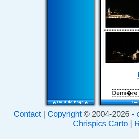
Derni�re 
Contact
|
Copyright
© 2004-2026 -
Chrispics Carto
|
R