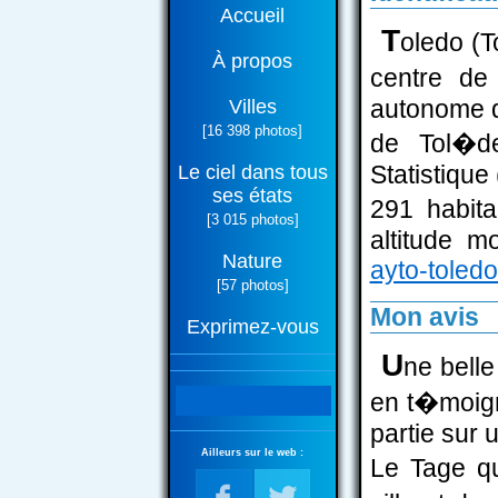
Accueil
T
oledo (T
À propos
centre de
autonome d
Villes
[16 398 photos]
de Tol�de
Statistique
Le ciel dans tous
ses états
291 habit
[3 015 photos]
altitude m
Nature
ayto-toledo
[57 photos]
Mon avis
Exprimez-vous
U
ne belle
en t�moign
partie sur u
Ailleurs sur le web :
Le Tage q