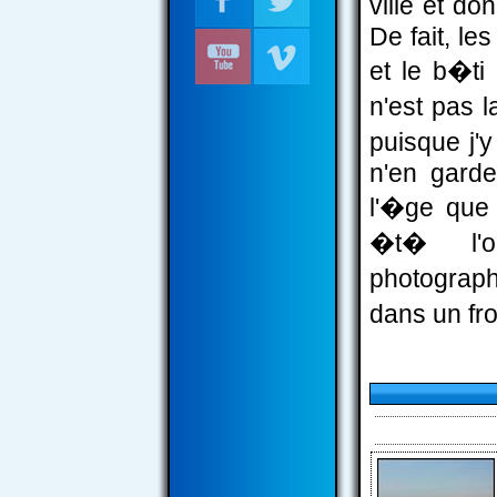
ville et do
De fait, le
et le b�ti
n'est pas l
puisque j'
n'en gard
l'�ge que 
�t� l'o
photograph
dans un fro