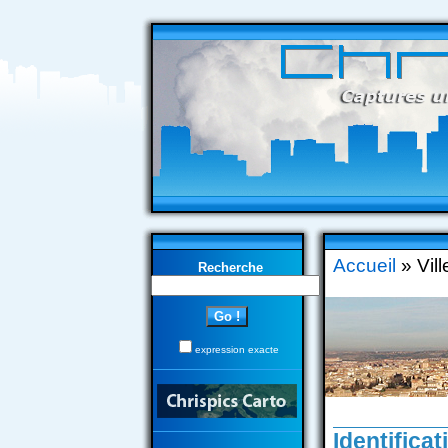
Accueil
» Vill
Recherche
expression exacte
Identificat