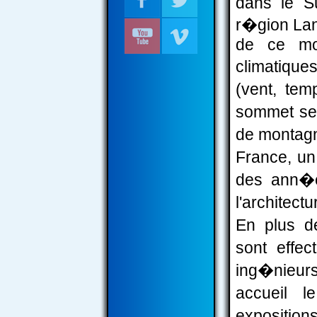
dans le S
r�gion Lan
de ce mon
climatique
(vent, tem
sommet se
de montagn
France, u
des ann�es
l'architect
En plus d
sont effec
ing�nieur
accueil 
exposition