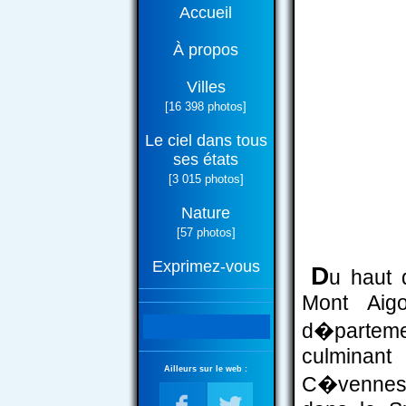
Accueil
À propos
Villes
[16 398 photos]
Le ciel dans tous
ses états
[3 015 photos]
Nature
[57 photos]
Exprimez-vous
D
u haut 
Mont Aigo
d�parteme
culminant
Ailleurs sur le web :
C�vennes 