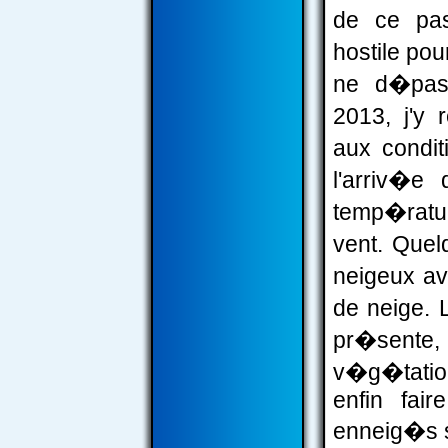
de ce pas
hostile pou
ne d�pass
2013, j'y 
aux condit
l'arriv�e
temp�ratur
vent. Quel
neigeux av
de neige. 
pr�sente
v�g�tatio
enfin fai
enneig�s s