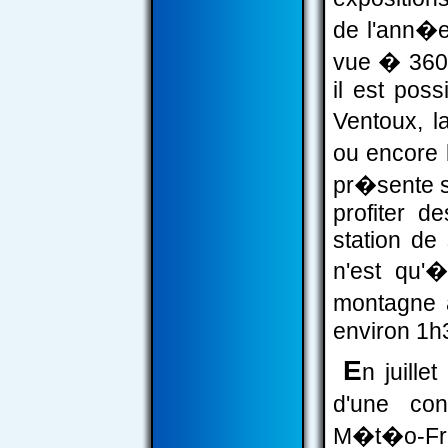
de l'ann�
vue � 360�
il est pos
Ventoux, l
ou encore 
pr�sente s
profiter d
station de
n'est qu'�
montagne 
environ 1h
E
n juille
d'une co
M�t�o-Fra