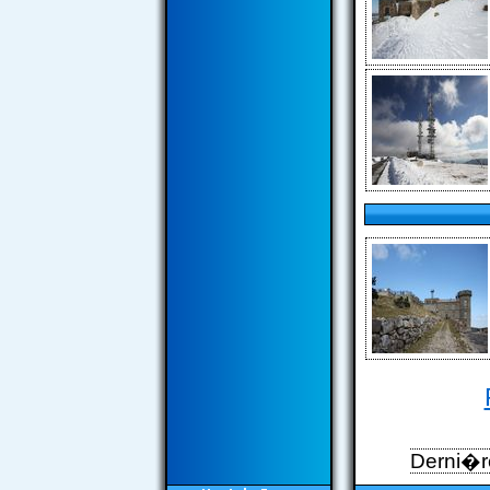
Derni�re