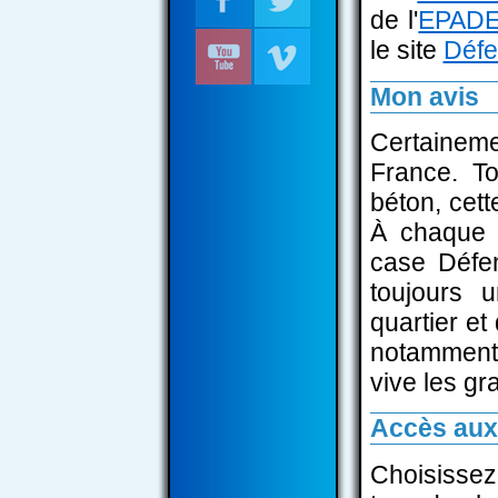
de l'
EPAD
le site
Défe
Mon avis
Certaineme
France. To
béton, cett
À chaque 
case Défen
toujours 
quartier et
notamment
vive les gra
Accès aux
Choisissez