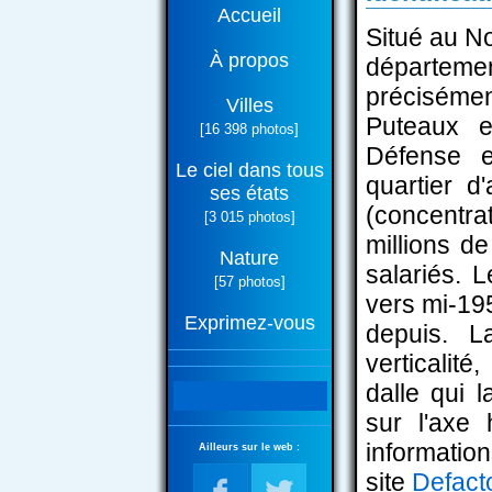
Accueil
Situé au N
À propos
départeme
préciséme
Villes
Puteaux e
[16 398 photos]
Défense e
Le ciel dans tous
quartier d
ses états
(concentra
[3 015 photos]
millions d
Nature
salariés. 
[57 photos]
vers mi-19
Exprimez-vous
depuis. 
verticalit
dalle qui 
sur l'axe 
informatio
Ailleurs sur le web :
site
Defact