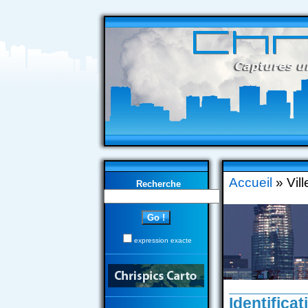
Accueil
» Vil
Recherche
expression exacte
Identificat