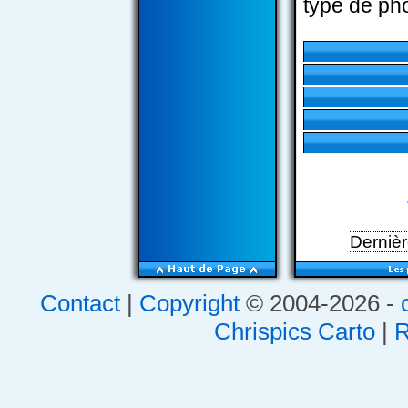
type de pho
Dernièr
Contact
|
Copyright
© 2004-2026 -
Chrispics Carto
|
R