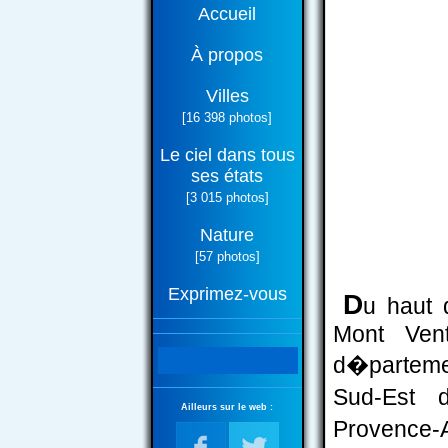
Accueil
À propos
Villes
[16 398 photos]
Le ciel dans tous
ses états
[3 015 photos]
Nature
[57 photos]
Exprimez-vous
D
u haut 
Mont Vent
d�partemen
Sud-Est 
Ailleurs sur le web :
Provence-