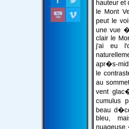
hauteur et 
le Mont Ve
peut le voi
une vue �
clair le Mo
j'ai eu l
naturelle
apr�s-midi
le contras
au sommet
vent glac
cumulus p
beau d�co
bleu, ma
nuageuse �