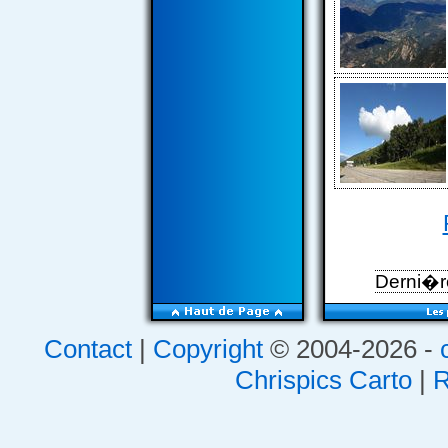
Derni�re
Contact
|
Copyright
© 2004-2026 -
Chrispics Carto
|
R