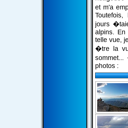
et m'a em
Toutefois,
jours �tai
alpins. En
telle vue, 
�tre la v
sommet... 
photos :