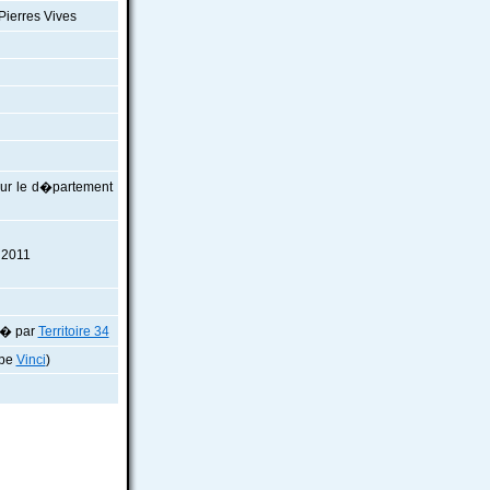
Pierres Vives
our le d�partement
 2011
t� par
Territoire 34
upe
Vinci
)