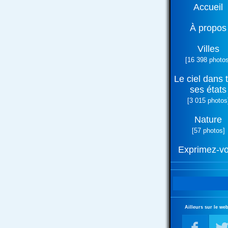
Accueil
À propos
Villes
[16 398 photos
Le ciel dans 
ses états
[3 015 photos
Nature
[57 photos]
Exprimez-v
Ailleurs sur le web