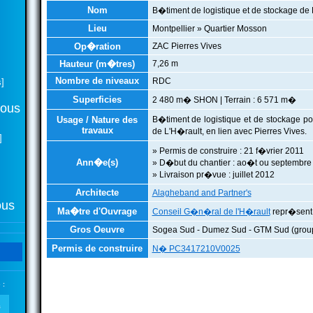
Nom
B�timent de logistique et de stockage de 
Lieu
Montpellier » Quartier Mosson
Op�ration
ZAC Pierres Vives
Hauteur (m�tres)
7,26 m
Nombre de niveaux
RDC
]
Superficies
2 480 m� SHON | Terrain : 6 571 m�
tous
Usage / Nature des
B�timent de logistique et de stockage p
travaux
de L'H�rault, en lien avec Pierres Vives.
]
» Permis de construire : 21 f�vrier 2011
Ann�e(s)
» D�but du chantier : ao�t ou septembre
» Livraison pr�vue : juillet 2012
Architecte
Alagheband and Partner's
ous
Ma�tre d'Ouvrage
Conseil G�n�ral de l'H�rault
repr�sen
Gros Oeuvre
Sogea Sud - Dumez Sud - GTM Sud (gro
Permis de construire
N� PC3417210V0025
 :