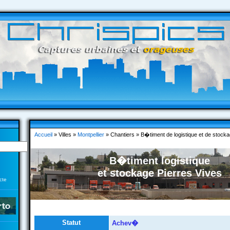
Accueil
» Villes »
Montpellier
» Chantiers » B�timent de logistique et de stocka
B�timent logistique
et stockage Pierres Vives
cte
Statut
Achev�