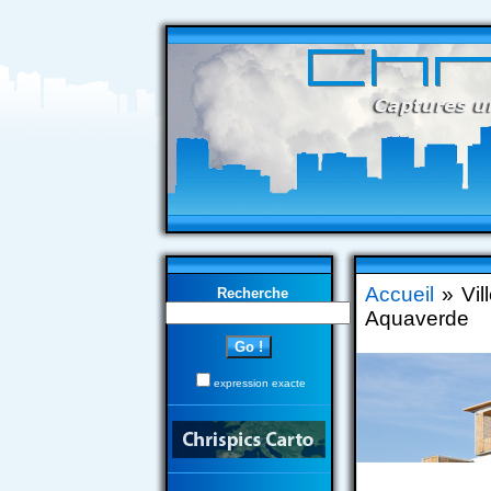
Accueil
» Vil
Recherche
Aquaverde
expression exacte