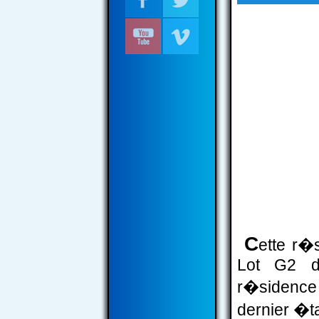
C
ette r�s
Lot G2 d
r�sidence
dernier �ta