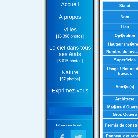
Accueil
Statut
À propos
Nom
Lieu
Villes
Op�ration
[16 398 photos]
Hauteur (m�tre
Le ciel dans tous
Nombre de nive
ses états
Superficies
[3 015 photos]
Usage / Nature 
Nature
travaux
[57 photos]
Ann�e(s)
Exprimez-vous
Architecte
Ma�tre d'Ouvra
Gros Oeuvre
Permis de constr
Ailleurs sur le web :
Panneaux et ren