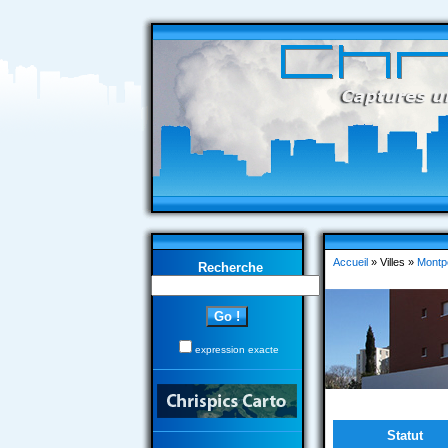
Accueil
» Villes »
Montpe
Recherche
expression exacte
Statut