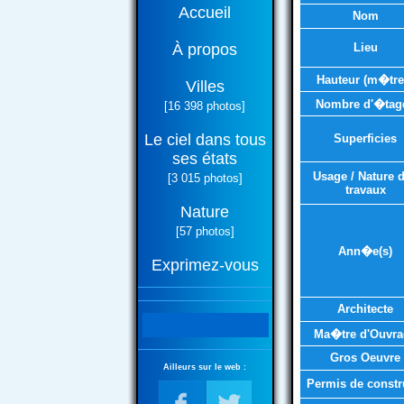
Accueil
Nom
À propos
Lieu
Hauteur (m�tre
Villes
Nombre d'�tag
[16 398 photos]
Le ciel dans tous
Superficies
ses états
Usage / Nature 
[3 015 photos]
travaux
Nature
[57 photos]
Ann�e(s)
Exprimez-vous
Architecte
Ma�tre d'Ouvra
Gros Oeuvre
Ailleurs sur le web :
Permis de constr