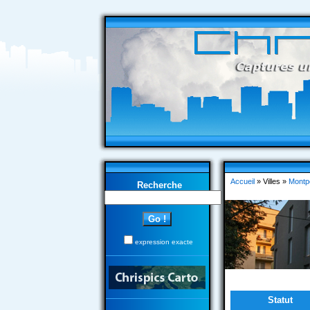
Accueil
» Villes »
Montpe
Recherche
expression exacte
Statut