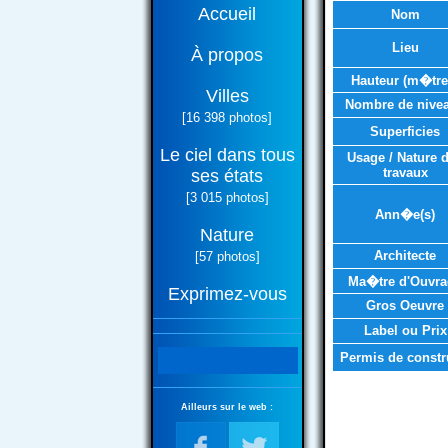
Accueil
Nom
Lieu
À propos
Hauteur (m�tre
Villes
Nombre de nive
[16 398 photos]
Superficies
Le ciel dans tous
Usage / Nature 
travaux
ses états
[3 015 photos]
Ann�e(s)
Nature
Architecte
[57 photos]
Ma�tre d'Ouvra
Exprimez-vous
Gros Oeuvre
Label ou Prix
Permis de constr
Ailleurs sur le web :