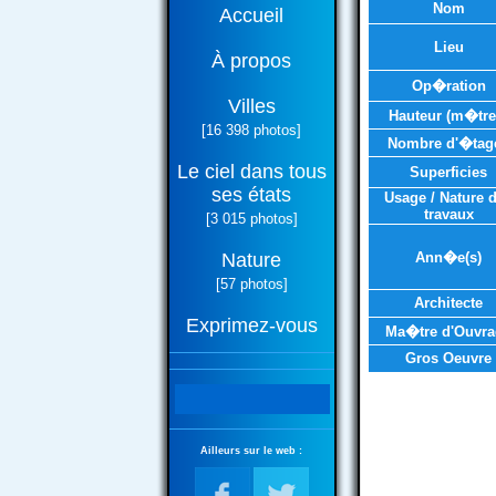
Nom
Accueil
Lieu
À propos
Op�ration
Villes
Hauteur (m�tre
[16 398 photos]
Nombre d'�tag
Le ciel dans tous
Superficies
ses états
Usage / Nature 
travaux
[3 015 photos]
Nature
Ann�e(s)
[57 photos]
Architecte
Exprimez-vous
Ma�tre d'Ouvra
Gros Oeuvre
Ailleurs sur le web :