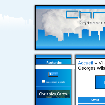
Accueil
» Vil
Recherche
Georges Wil
expression exacte
Statut