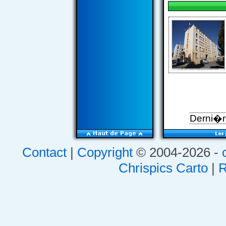
Derni�re
Contact
|
Copyright
© 2004-2026 -
Chrispics Carto
|
R