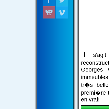
I
l s'ag
reconstruc
Georges 
immeubles 
tr�s bell
premi�re tr
en vrai!