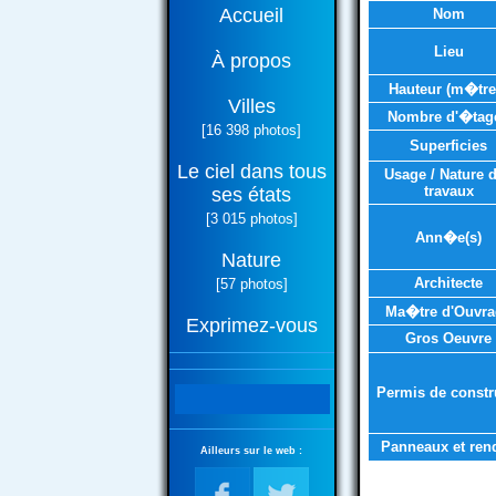
Accueil
Nom
Lieu
À propos
Hauteur (m�tre
Villes
Nombre d'�tag
[16 398 photos]
Superficies
Le ciel dans tous
Usage / Nature 
travaux
ses états
[3 015 photos]
Ann�e(s)
Nature
Architecte
[57 photos]
Ma�tre d'Ouvra
Exprimez-vous
Gros Oeuvre
Permis de constr
Panneaux et ren
Ailleurs sur le web :