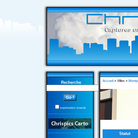
Accueil
» Villes »
Montpe
Recherche
expression exacte
Statut