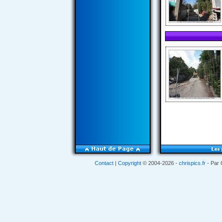
Contact
|
Copyright
© 2004-2026 -
chrispics.fr
- Par 