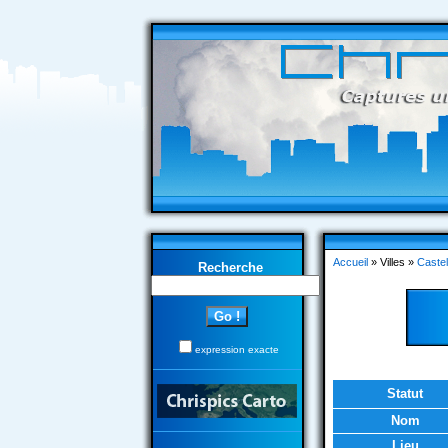
Accueil
» Villes »
Castel
Recherche
expression exacte
Statut
Nom
Lieu