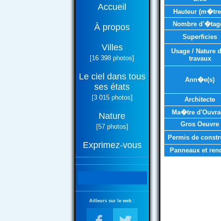
Accueil
Hauteur (m�tre
Nombre d'�tag
À propos
Superficies
Villes
Usage / Nature 
[16 398 photos]
travaux
Le ciel dans tous
Ann�e(s)
ses états
[3 015 photos]
Architecte
Ma�tre d'Ouvra
Nature
Gros Oeuvre
[57 photos]
Permis de constr
Exprimez-vous
Panneaux et ren
Ailleurs sur le web :