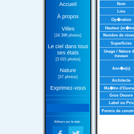
Accueil
Nom
Lieu
À propos
Op�ration
Villes
Hauteur (m�tre
[16 398 photos]
Nombre de nive
Superficies
Le ciel dans tous
Usage / Nature 
ses états
travaux
[3 015 photos]
Ann�e(s)
Nature
[57 photos]
Architecte
Exprimez-vous
Ma�tre d'Ouvra
Gros Oeuvre
Label ou Prix
Permis de constr
Ailleurs sur le web :