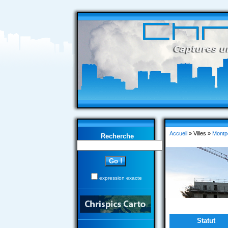
Accueil
» Villes »
Montpe
Recherche
expression exacte
Statut