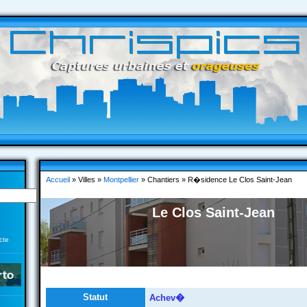
Accueil
» Villes »
Montpellier
» Chantiers » R�sidence Le Clos Saint-Jean
Le Clos Saint-Jean
cte
Statut
Achev�