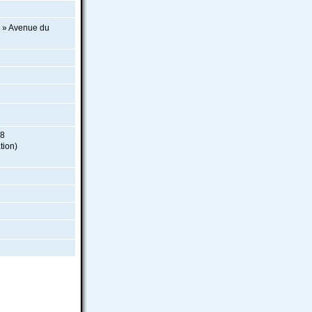
s » Avenue du
08
tion)