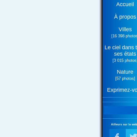
Accueil
À propos
Villes
[16 398 photos
Le ciel dans 
ses états
[3 015 photos
Nature
[57 photos]
Exprimez-v
Ailleurs sur le web