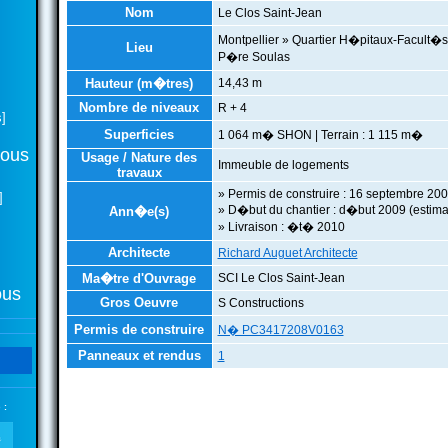
Nom
Le Clos Saint-Jean
Montpellier » Quartier H�pitaux-Facult�
Lieu
P�re Soulas
Hauteur (m�tres)
14,43 m
Nombre de niveaux
R + 4
]
Superficies
1 064 m� SHON | Terrain : 1 115 m�
tous
Usage / Nature des
Immeuble de logements
travaux
» Permis de construire : 16 septembre 20
]
» D�but du chantier : d�but 2009 (estima
Ann�e(s)
» Livraison : �t� 2010
Architecte
Richard Auguet Architecte
Ma�tre d'Ouvrage
SCI Le Clos Saint-Jean
ous
Gros Oeuvre
S Constructions
Permis de construire
N� PC3417208V0163
Panneaux et rendus
1
 :