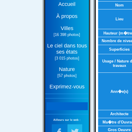
Accueil
Nom
À propos
Lieu
Villes
Hauteur (m�tre
[16 398 photos]
Nombre de nive
Le ciel dans tous
Superficies
ses états
[3 015 photos]
Usage / Nature 
travaux
Nature
[57 photos]
Exprimez-vous
Ann�e(s)
Architecte
Ailleurs sur le web :
Ma�tre d'Ouvra
Gros Oeuvre