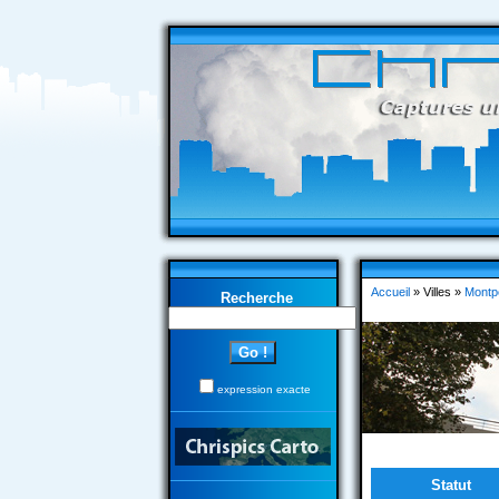
Accueil
» Villes »
Montpe
Recherche
expression exacte
Statut