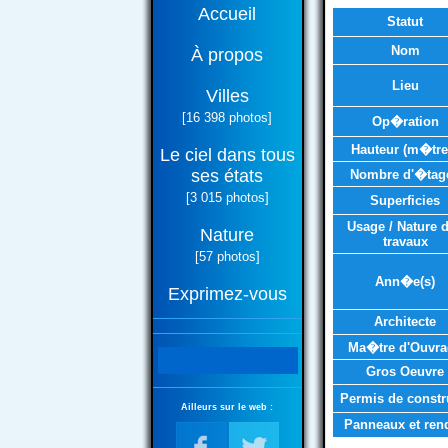
Accueil
Statut
Nom
À propos
Lieu
Villes
[16 398 photos]
Op�ration
Hauteur (m�tre
Le ciel dans tous
ses états
Nombre d'�tag
[3 015 photos]
Superficies
Usage / Nature 
Nature
travaux
[57 photos]
Ann�e(s)
Exprimez-vous
Architecte
Ma�tre d'Ouvra
Gros Oeuvre
Permis de constr
Ailleurs sur le web :
Panneaux et ren