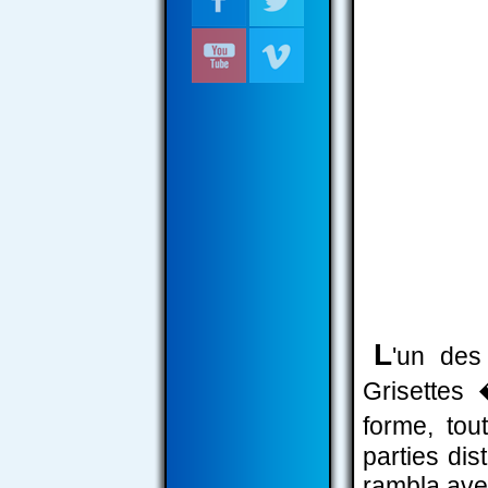
L
'un des
Grisettes
forme, tou
parties di
rambla ave