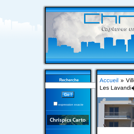
Accueil
» Vil
Recherche
Les Lavandi
expression exacte