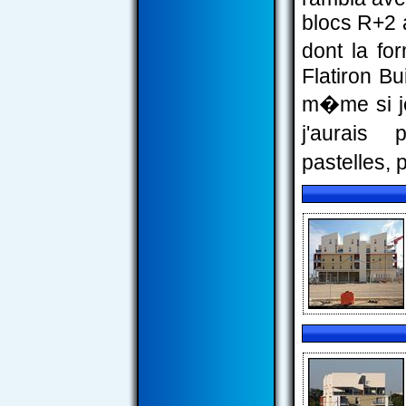
blocs R+2 a
dont la fo
Flatiron Bu
m�me si je
j'aurais
pastelles,