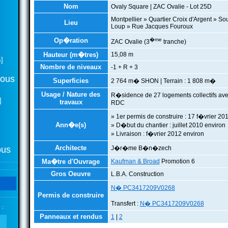
Nom
Ovaly Square | ZAC Ovalie - Lot 25D
Montpellier » Quartier Croix d'Argent » So
Lieu
Loup » Rue Jacques Fouroux
Op�ration
�me
ZAC Ovalie (3
tranche)
Hauteur (m�tres)
15,08 m
]
Nombre de niveaux
-1 + R + 3
tous
Superficies
2 764 m� SHON | Terrain : 1 808 m�
Usage / Nature des
R�sidence de 27 logements collectifs a
]
travaux
RDC
» 1er permis de construire : 17 f�vrier 20
Ann�e(s)
» D�but du chantier : juillet 2010 environ
» Livraison : f�vrier 2012 environ
Architecte
ous
J�r�me B�n�zech
Ma�tre d'Ouvrage
Kaufman & Broad
Promotion 6
Gros Oeuvre
L.B.A. Construction
N� PC3417209V0268
Permis de construire
Transfert :
N� PC3417209V0268
 :
Panneaux et rendus
1
|
2