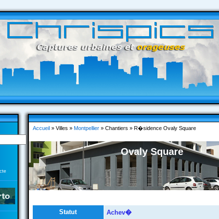
Accueil
» Villes »
Montpellier
» Chantiers » R�sidence Ovaly Square
Ovaly Square
cte
Statut
Achev�