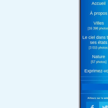
Accueil
À propos
Villes
[16 398 photos
Le ciel dans 
ses états
[3 015 photos
Nature
[57 photos]
Exprimez-v
Ailleurs sur le web