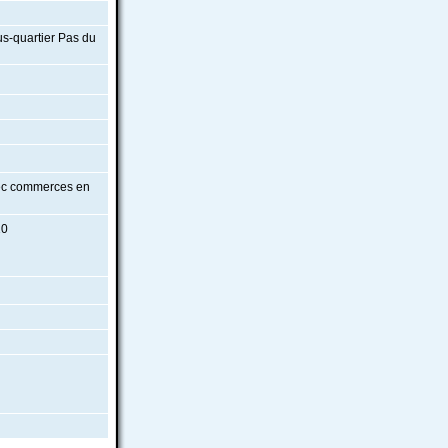
us-quartier Pas du
vec commerces en
10