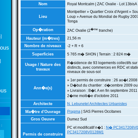
Nom
Royal Montcalm | ZAC Ovalie - Lot 13bisA
Montpellier » Quartier Croix d'Argent » So
Lieu
Loup » Avenue du Mondial de Rugby 2007
Tonga
Op�ration
�me
ZAC Ovalie (2
tranche)
]
Hauteur (m�tres)
21,56 m
Nombre de niveaux
-2 + R + 6
tous
Superficies
5 765 m� SHON | Terrain : 2 824 m�
]
R�sidence de 93 logements collectifs su
Usage / Nature des
distincts, avec commerces en RDC et stat
travaux
niveaux de sous-sol
» 1er permis de construire : 26 ao�t 2008
» D�but du chantier : d�cembre 2009 ou 
Ann�e(s)
ous
» Livraison : B�t. A en fin septembre 2011
2�me moiti�e d'octobre 2011
Architecte
N. Lebunetel Architectes Urbanistes
Ma�tre d'Ouvrage
Pragma
| SAS Pierres Occitanes
Gros Oeuvre
Dumez Sud
 :
PC et modificatif n�1 :
N� PC3417208V0
PC3417208V0128M1
Permis de construire