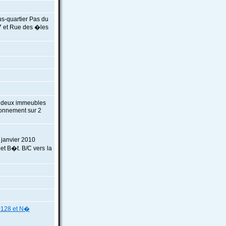
us-quartier Pas du
 et Rue des �les
r deux immeubles
ionnement sur 2
janvier 2010
 et B�t. B/C vers la
128 et N�