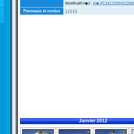
Modificatif n�2 :
N� PC3417208V0128M
Panneaux et rendus
1
|
2
|
3
Janvier 2012