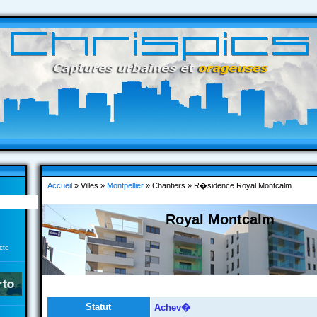
Accueil
» Villes »
Montpellier
» Chantiers » R�sidence Royal Montcalm
Royal Montcalm
cte
Statut
Achev�