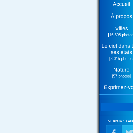
Accueil
À propos
Villes
[16 398 photos
Le ciel dans 
ses états
[3 015 photos
Nature
[57 photos]
Exprimez-v
Ailleurs sur le web