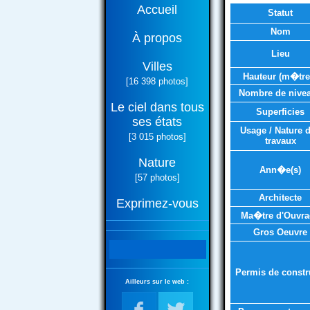
Accueil
Statut
Nom
À propos
Lieu
Villes
Hauteur (m�tre
[16 398 photos]
Nombre de nive
Le ciel dans tous
Superficies
ses états
Usage / Nature 
[3 015 photos]
travaux
Nature
Ann�e(s)
[57 photos]
Architecte
Exprimez-vous
Ma�tre d'Ouvra
Gros Oeuvre
Permis de constr
Ailleurs sur le web :