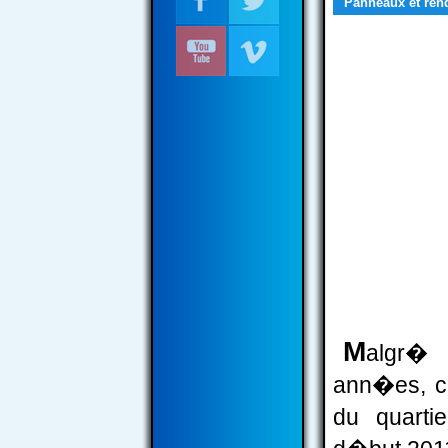
Panneaux et ren
M
algr�
ann�es, ce
du quart