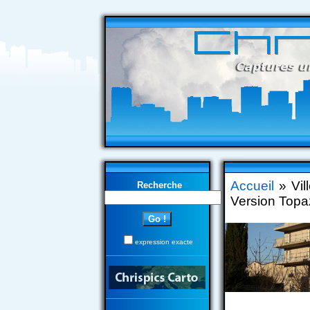
Accueil
» Vil
Recherche
Version Topa
expression exacte