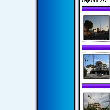
d�but 201