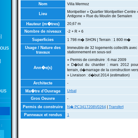
Nom
Villa Mermoz
Montpellier » Quartier Montpellier-Centre 
Lieu
Antigone » Rue du Moulin de Semalen
Hauteur (m�tres)
20,67 m
Nombre de niveaux
-2 + R + 6
]
Superficies
1 798 m� SHON | Terrain : 1 800 m�
tous
Usage / Nature des
Immeuble de 32 logements collectifs avec
travaux
stationnement en sous-sol
» Permis de construire : 6 mai 2009
]
» D�but du chantier : mars 2012 pour
Ann�e(s)
terrain, d�marrage de la construction ve
» Livraison : d�but 2014 (estimation)
Architecte
-
ous
Ma�tre d'Ouvrage
Urbat
Gros Oeuvre
-
Permis de construire
N� PC3417208V0264
|
Transfert
Panneaux et rendus
1
 :