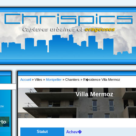
Accueil
» Villes »
Montpellier
» Chantiers » R�sidence Villa Mermoz
Villa Mermoz
cte
Statut
Achev�