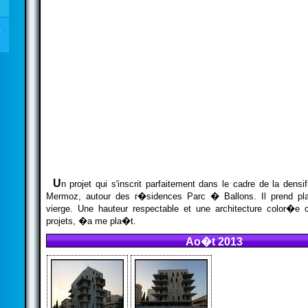
U
n projet qui s'inscrit parfaitement dans le cadre de la densif
Mermoz, autour des r�sidences Parc � Ballons. Il prend pla
vierge. Une hauteur respectable et une architecture color�e
projets, �a me pla�t.
Ao�t 2013