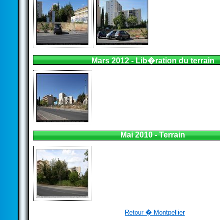
Mars 2012 - Lib�ration du terrain
Mai 2010 - Terrain
Retour � Montpellier