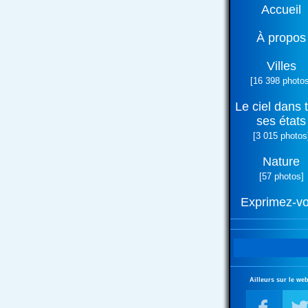
Accueil
À propos
Villes
[16 398 photos
Le ciel dans 
ses états
[3 015 photos
Nature
[57 photos]
Exprimez-v
Ailleurs sur le web