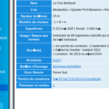
Nom
Le Clos Bertrand
Lieu
Montpellier » Quartier Port Marianne » R
Hauteur (m�tres)
15 m
Nombre de niveaux
-1 + R + 4
]
Superficies
5 223 m� SDP | Terrain : 5 360 m�
Usage / Nature des
Immeuble de 89 logements collectifs qui
tous
travaux
de b�ti individuel
» 1er permis de construire : 2 septembre 
]
» D�but du chantier : mai/juin 2012
Ann�e(s)
» Livraison : fin 2013 ou d�but 2014
Architecte
EXO 7
Ma�tre d'Ouvrage
Bouygues Immobilier
ous
Gros Oeuvre
Ferrer Sud
Permis de construire
N� PC3417211V0114 et modificatif
Panneaux et rendus
1
 :