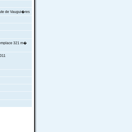
oute de Vaugui�res
 remplace 321 m�
2011