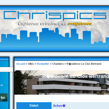
Accueil
» Villes »
Montpellier
» Chantiers » R�sidence Le Clos Bertrand
R�sidence Le Clos Bertran
cte
Statut
Achev�