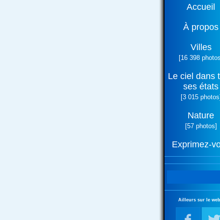
Accueil
À propos
Villes
[16 398 photos
Le ciel dans 
ses états
[3 015 photos
Nature
[57 photos]
Exprimez-v
Ailleurs sur le web