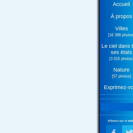
Accueil
À propos
Villes
[16 398 photos
Le ciel dans 
ses états
[3 015 photos
Nature
[57 photos]
Exprimez-v
Ailleurs sur le web