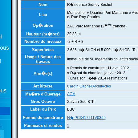
Nom
R�sidence Sidney Bechet
Montpellier » Quartier Port Marianne » A
Lieu
et Rue Ray Charles
Op�ration
�me
ZAC Parc Marianne (2
tranche)
Hauteur (m�tres)
29,83 m
]
Nombre de niveaux
-2 + R + 8
tous
Superficies
3 635 m� SHON et 5 090 m� SHOB | Terr
Usage / Nature des
Immeuble de 50 logements collectifs soci
]
travaux
» Permis de construire : 11 avril 2012
» D�but du chantier : janvier 2013
Ann�e(s)
» Livraison : �t� 2014 (estimation)
Architecte
Cardin Gabriel Architectes
ous
Ma�tre d'Ouvrage
ACM
Gros Oeuvre
Salvan Sud BTP
Label ou Prix
BBC
Permis de construire
N� PC3417211V0359
Panneaux et rendus
1
 :