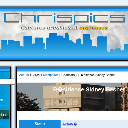
Accueil
» Villes »
Montpellier
» Chantiers » R�sidence Sidney Bechet
R�sidence Sidney Bechet
cte
Statut
Achev�