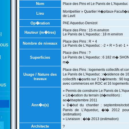
Nom
Place des Pins et Le Parvis de L'Aqueduc
Montpellier » Quartier H�pitaux-Facult�s
Lieu
de Lavit
Op�ration
PAE Aqueduc-Denizot
Place des Pins : 15 m environ
Hauteur (m�tres)
]
Le Parvis de L'Aqueduc : 18 m environ
Place des Pins : R + 4
Nombre de niveaux
tous
Le Parvis de L'Aqueduc : -2 + R + 5 et -1 +
Place des Pins : ?
]
Superficies
Le Parvis de L'Aqueduc : 6 182 m� SHON |
m�
Place des Pins : logements collectifs et 
Usage / Nature des
Le Parvis de L'Aqueduc : r�sidence de 1
travaux
collectifs r�partis sur 2 b�timents : 90 
avec commerces en RDC et 16 logements
ous
» Permis de construire Le Parvis de L'Aqu
» Lib�ration du terrain (d�molition) :
ao�t/septembre 2011
Ann�e(s)
» D�but du chantier : septembre/oct
Parvis de L'Aqueduc, �t� 2012 pou
(estimation)
 :
» Livraison : �t� 2013 (estimation)
Architecte
?