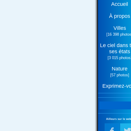
Accueil
À propos
Villes
[16 398 photos
Le ciel dans 
ses états
[3 015 photos
Nature
[57 photos]
Exprimez-v
Ailleurs sur le web