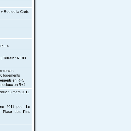
 » Rue de la Croix
 R + 4
 Terrain : 6 183
commerces
06 logements
logements en R+5
 sociaux en R+4
educ : 8 mars 2011
obre 2011 pour Le
r Place des Pins