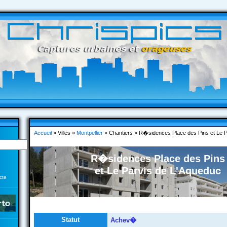
Accueil
» Villes »
Montpellier
» Chantiers » R�sidences Place des Pins et Le P
R�sidences Place des Pins
et Le Parvis de L'Aqueduc
cte
Statut
Achev�