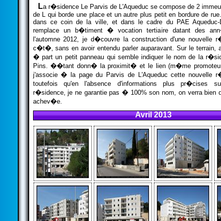
L
a r�sidence Le Parvis de L'Aqueduc se compose de 2 immeubl
de L qui borde une place et un autre plus petit en bordure de rue
dans ce coin de la ville, et dans le cadre du PAE Aqueduc-D
remplace un b�timent � vocation tertiaire datant des an
l'automne 2012, je d�couvre la construction d'une nouvelle 
c�t�, sans en avoir entendu parler auparavant. Sur le terrain, 
� part un petit panneau qui semble indiquer le nom de la r�si
Pins. ��tant donn� la proximit� et le lien (m�me promoteur 
j'associe � la page du Parvis de L'Aqueduc cette nouvelle 
toutefois qu'en l'absence d'informations plus pr�cises su
r�sidence, je ne garantie pas � 100% son nom, on verra bien q
achev�e.
Avril 2013