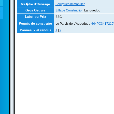
Ma�tre d'Ouvrage
Bouygues Immobilier
Gros Oeuvre
Eiffage Construction
Languedoc
Label ou Prix
BBC
Permis de construire
Le Parvis de L'Aqueduc :
N� PC3417210
Panneaux et rendus
1
|
2