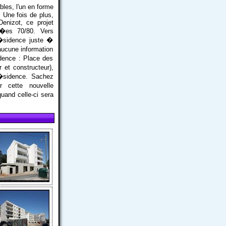
es, l'un en forme
. Une fois de plus,
enizot, ce projet
n�es 70/80. Vers
r�sidence juste �
aucune information
dence : Place des
et constructeur),
r�sidence. Sachez
r cette nouvelle
uand celle-ci sera