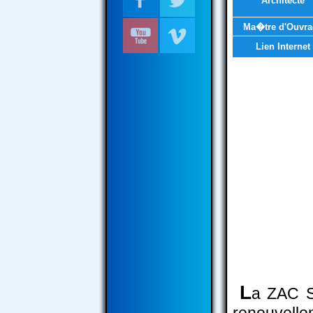
Architecte
Ma�tre d'Ouvra
Lien Internet
L
a ZAC S