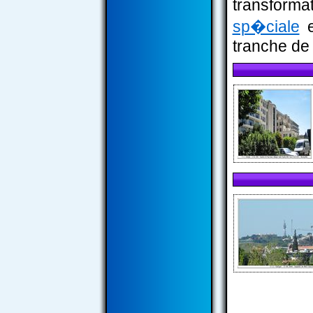
transform
sp�ciale
e
tranche de