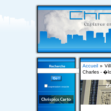
Accueil
» Vil
Recherche
Charles - �l
ZA
expression exacte