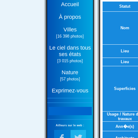
Accueil
Statut
À propos
Nom
Villes
[16 398 photos]
Le ciel dans tous
Lieu
ses états
[3 015 photos]
Lieu
Nature
[57 photos]
Superficies
Exprimez-vous
Usage / Nature 
travaux
Ailleurs sur le web :
Ann�e(s)