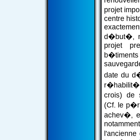
renouvelle
projet impo
centre hist
exactemen
d�but�, m
projet pr
b�timents 
sauvegarde
date du d
r�habilit�
crois) de 
(Cf. le p�
achev�, et
notamment
l'ancienne