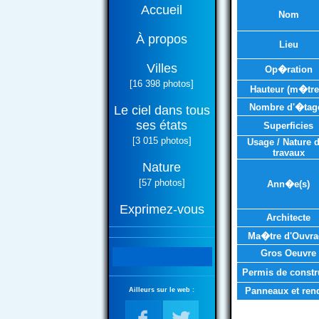
Accueil
Nom
À propos
Lieu
Villes
Op�ration
[16 398 photos]
Hauteur (m�tre
Nombre d'�tag
Le ciel dans tous
ses états
Superficies
[3 015 photos]
Usage / Nature 
travaux
Nature
[57 photos]
Ann�e(s)
Exprimez-vous
Architecte
Ma�tre d'Ouvra
Gros Oeuvre
Permis de constr
Panneaux et ren
Ailleurs sur le web :