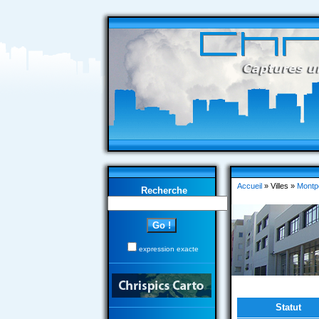
Accueil
» Villes »
Montpe
Recherche
expression exacte
Statut