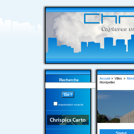
Accueil
» Villes »
Montp
Recherche
Montpellier
expression exacte
Statut