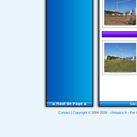
Contact
|
Copyright
© 2004-2026 -
chrispics.fr
- Par 