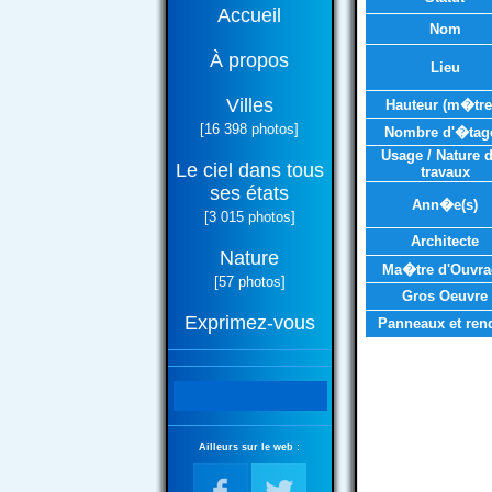
Accueil
Nom
À propos
Lieu
Villes
Hauteur (m�tre
[16 398 photos]
Nombre d'�tag
Usage / Nature 
Le ciel dans tous
travaux
ses états
Ann�e(s)
[3 015 photos]
Architecte
Nature
Ma�tre d'Ouvra
[57 photos]
Gros Oeuvre
Exprimez-vous
Panneaux et ren
Ailleurs sur le web :