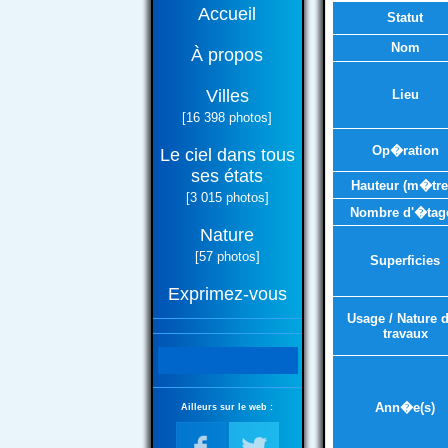
Accueil
Statut
Nom
À propos
Villes
Lieu
[16 398 photos]
Op�ration
Le ciel dans tous
ses états
Hauteur (m�tre
[3 015 photos]
Nombre d'�tag
Nature
[57 photos]
Superficies
Exprimez-vous
Usage / Nature 
travaux
Ann�e(s)
Ailleurs sur le web :