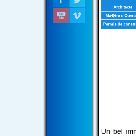
Architecte
Ma�tre d'Ouvra
Permis de constr
Un bel im