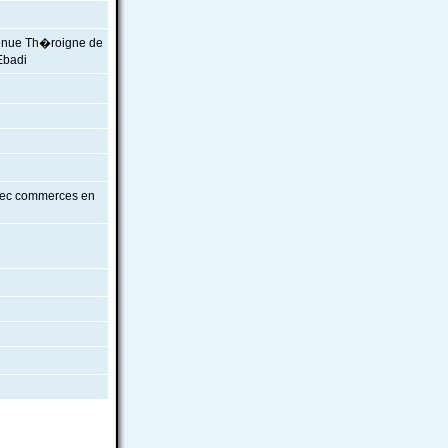
venue Th�roigne de
Ebadi
vec commerces en