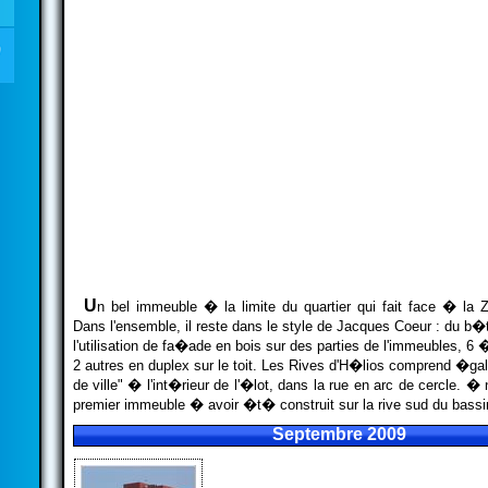
U
n bel immeuble � la limite du quartier qui fait face � la
Dans l'ensemble, il reste dans le style de Jacques Coeur : du b�t
l'utilisation de fa�ade en bois sur des parties de l'immeubles, 6
2 autres en duplex sur le toit. Les Rives d'H�lios comprend �g
de ville" � l'int�rieur de l'�lot, dans la rue en arc de cercle. � n
premier immeuble � avoir �t� construit sur la rive sud du bass
Septembre 2009