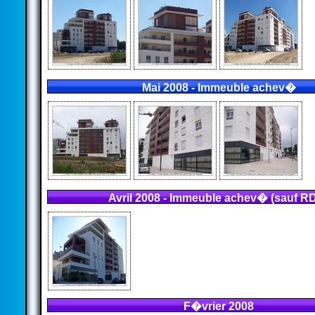
Mai 2008 - Immeuble achev�
Avril 2008 - Immeuble achev� (sauf R
F�vrier 2008