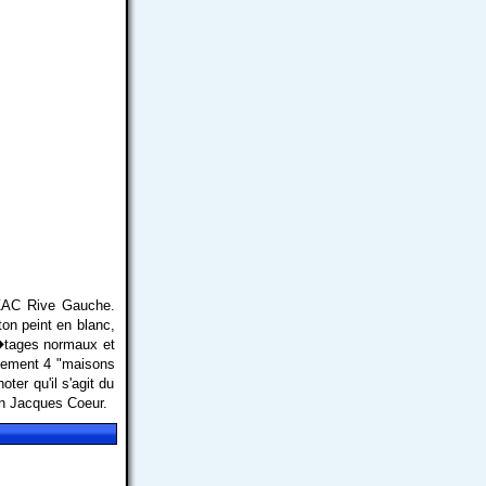
 ZAC Rive Gauche.
on peint en blanc,
 �tages normaux et
alement 4 "maisons
oter qu'il s'agit du
in Jacques Coeur.