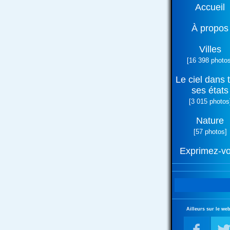
Accueil
À propos
Villes
[16 398 photos
Le ciel dans 
ses états
[3 015 photos
Nature
[57 photos]
Exprimez-v
Ailleurs sur le web