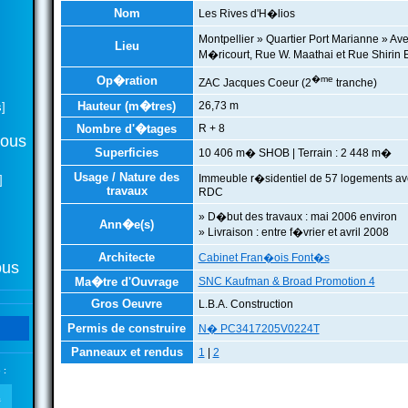
Nom
Les Rives d'H�lios
Montpellier » Quartier Port Marianne » A
Lieu
M�ricourt, Rue W. Maathai et Rue Shirin 
Op�ration
�me
ZAC Jacques Coeur (2
tranche)
Hauteur (m�tres)
26,73 m
]
Nombre d'�tages
R + 8
tous
Superficies
10 406 m� SHOB | Terrain : 2 448 m�
Usage / Nature des
Immeuble r�sidentiel de 57 logements a
]
travaux
RDC
» D�but des travaux : mai 2006 environ
Ann�e(s)
» Livraison : entre f�vrier et avril 2008
Architecte
Cabinet Fran�ois Font�s
ous
Ma�tre d'Ouvrage
SNC Kaufman & Broad Promotion 4
Gros Oeuvre
L.B.A. Construction
Permis de construire
N� PC3417205V0224T
Panneaux et rendus
1
|
2
 :