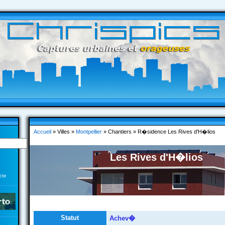
Accueil
» Villes »
Montpellier
» Chantiers » R�sidence Les Rives d'H�lios
Les Rives d'H�lios
cte
Statut
Achev�