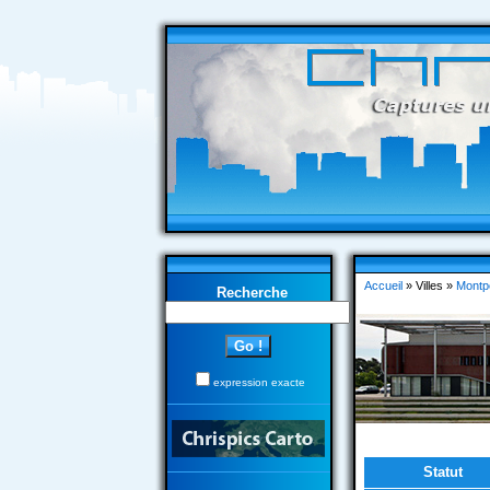
Accueil
» Villes »
Montpe
Recherche
expression exacte
Statut