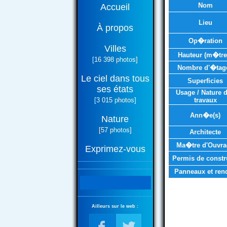
Nom
Accueil
Lieu
À propos
Op�ration
Villes
Hauteur (m�tre
[16 398 photos]
Nombre d'�tag
Le ciel dans tous
Superficies
ses états
Usage / Nature 
[3 015 photos]
travaux
Ann�e(s)
Nature
[57 photos]
Architecte
Ma�tre d'Ouvra
Exprimez-vous
Permis de constr
Panneaux et ren
Ailleurs sur le web :