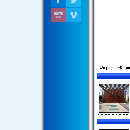
U
n projet tr�s or