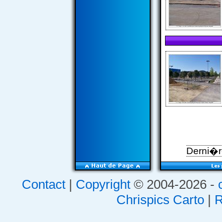
Derni�re
Contact
|
Copyright
© 2004-2026 -
Chrispics Carto
|
R