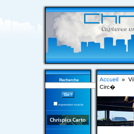
Accueil
» Vi
Recherche
Circ�
expression exacte