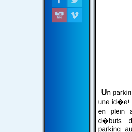
U
n parkin
une id�e! 
en plein 
d�buts d
parking au