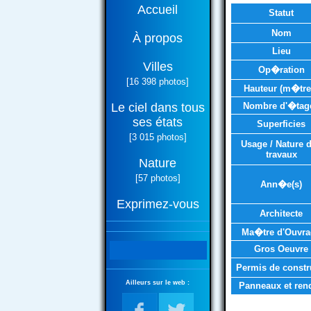
Accueil
Statut
Nom
À propos
Lieu
Villes
Op�ration
[16 398 photos]
Hauteur (m�tre
Le ciel dans tous
Nombre d'�tag
ses états
Superficies
[3 015 photos]
Usage / Nature 
travaux
Nature
[57 photos]
Ann�e(s)
Exprimez-vous
Architecte
Ma�tre d'Ouvra
Gros Oeuvre
Permis de constr
Ailleurs sur le web :
Panneaux et ren