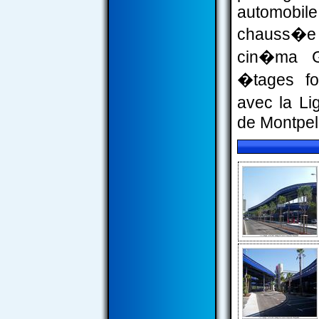
automobile
chauss�e
cin�ma G
�tages fo
avec la L
de Montpell