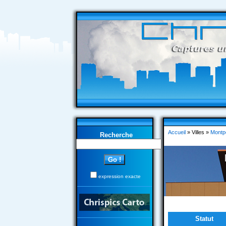
Accueil
» Villes »
Montpe
Recherche
expression exacte
Statut