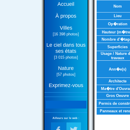
Accueil
Nom
À propos
Lieu
Op�ration
Villes
Hauteur (m�tre
[16 398 photos]
Nombre d'�tag
Le ciel dans tous
Superficies
ses états
Usage / Nature 
[3 015 photos]
travaux
Nature
Ann�e(s)
[57 photos]
Architecte
Exprimez-vous
Ma�tre d'Ouvra
Gros Oeuvre
Permis de constr
Panneaux et ren
Ailleurs sur le web :