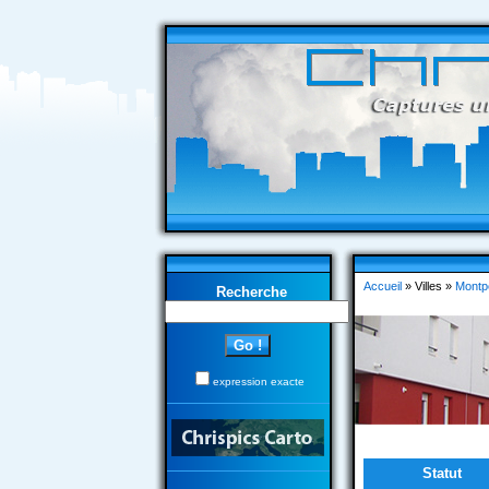
Accueil
» Villes »
Montpe
Recherche
expression exacte
Statut