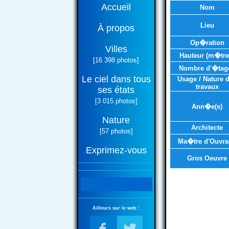
Accueil
Nom
Lieu
À propos
Op�ration
Villes
Hauteur (m�tre
[16 398 photos]
Nombre d'�tag
Le ciel dans tous
Usage / Nature 
travaux
ses états
[3 015 photos]
Ann�e(s)
Nature
Architecte
[57 photos]
Ma�tre d'Ouvra
Exprimez-vous
Gros Oeuvre
Ailleurs sur le web :