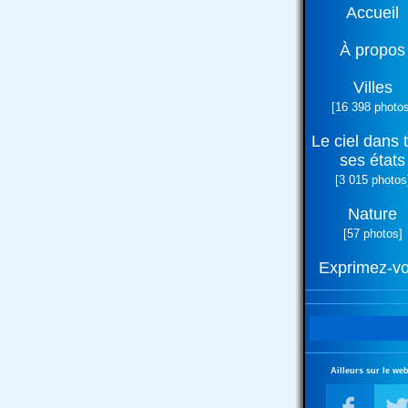
Accueil
À propos
Villes
[16 398 photos
Le ciel dans 
ses états
[3 015 photos
Nature
[57 photos]
Exprimez-v
Ailleurs sur le web