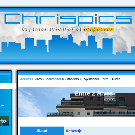
Accueil
» Villes »
Montpellier
» Chantiers » R�sidence Entre 2 Rives
Entre 2 Rives
cte
Statut
Achev�