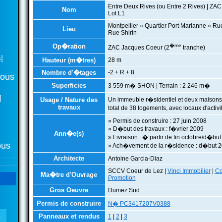
Entre Deux Rives (ou Entre 2 Rives) | ZA
Nom
Lot L1
Montpellier » Quartier Port Marianne » Ru
Lieu
Rue Shirin
Op�ration
�me
ZAC Jacques Coeur (2
tranche)
]
Hauteur (m�tres)
28 m
Nombre d'�tages
-2 + R + 8
tous
Superficies
3 559 m� SHON | Terrain : 2 246 m�
]
Usage / Nature des
Un immeuble r�sidentiel et deux maisons 
travaux
total de 38 logements, avec locaux d'acti
» Permis de construire : 27 juin 2008
» D�but des travaux : f�vrier 2009
Ann�e(s)
» Livraison : � partir de fin octobre/d�b
ous
» Ach�vement de la r�sidence : d�but 
Architecte
Antoine Garcia-Diaz
SCCV Coeur de Lez |
Vinci Immobilier
|
Co
Ma�tre d'Ouvrage
Promotion
Gros Oeuvre
Dumez Sud
 :
Permis de construire
N� PC3417207V0388
Panneaux et rendus
1
|
2
|
3