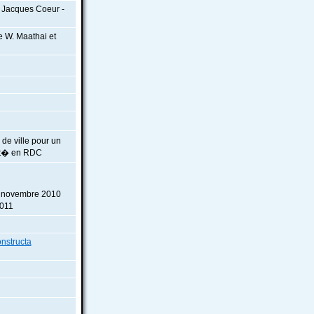
C Jacques Coeur -
e W. Maathai et
de ville pour un
vit� en RDC
ut novembre 2010
2011
nstructa