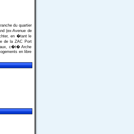
ranche du quartier
and (ex-Avenue de
chter, en �tant le
re de la ZAC Port
ciaux, c�t� Arche
ogements en libre