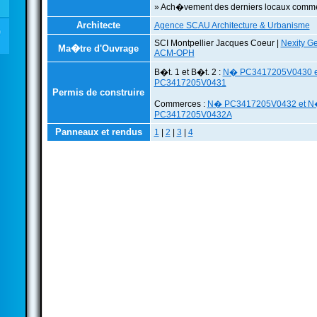
» Ach�vement des derniers locaux comme
Architecte
Agence SCAU Architecture & Urbanisme
SCI Montpellier Jacques Coeur |
Nexity G
Ma�tre d'Ouvrage
ACM-OPH
B�t. 1 et B�t. 2 :
N� PC3417205V0430 
PC3417205V0431
Permis de construire
Commerces :
N� PC3417205V0432 et 
PC3417205V0432A
Panneaux et rendus
1
|
2
|
3
|
4