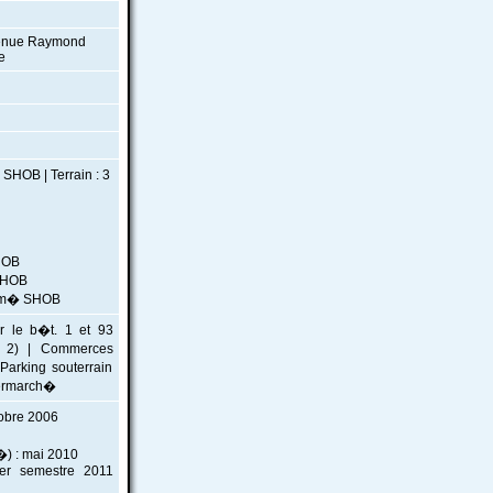
Avenue Raymond
e
SHOB | Terrain : 3
HOB
SHOB
4 m� SHOB
r le b�t. 1 et 93
. 2) | Commerces
Parking souterrain
permarch�
tobre 2006
�) : mai 2010
1er semestre 2011