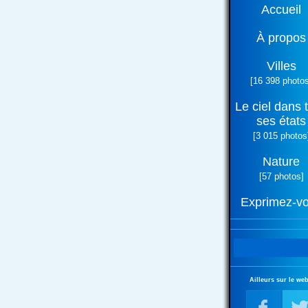
Accueil
À propos
Villes
[16 398 photos
Le ciel dans 
ses états
[3 015 photos
Nature
[57 photos]
Exprimez-v
Ailleurs sur le web