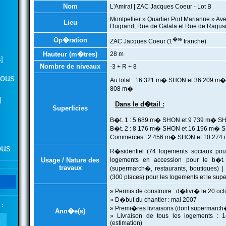
Nom
L'Amiral | ZAC Jacques Coeur - Lot B
Montpellier » Quartier Port Marianne » 
Lieu
Dugrand, Rue de Galata et Rue de Ragus
Op�ration
�re
ZAC Jacques Coeur (1
tranche)
Hauteur (m�tres)
28 m
]
Nombre de niveaux
-3 + R + 8
tous
Au total : 16 321 m� SHON et 36 209 m� 
808 m�
]
Dans le d�tail :
Superficies
B�t. 1 : 5 689 m� SHON et 9 739 m� S
B�t. 2 : 8 176 m� SHON et 16 196 m� 
Commerces : 2 456 m� SHON et 10 27
ous
R�sidentiel (74 logements sociaux pou
Usage / Nature des
logements en accession pour le b�t
travaux
(supermarch�, restaurants, boutiques) | 
(300 places) pour les logements et le su
» Permis de construire : d�livr� le 20 oc
» D�but du chantier : mai 2007
 :
» Premi�res livraisons (dont supermarch
Ann�e(s)
» Livraison de tous les logements : 
(estimation)