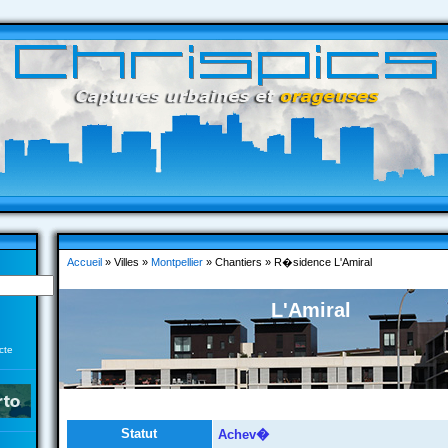
Accueil
» Villes »
Montpellier
» Chantiers » R�sidence L'Amiral
L'Amiral
cte
Statut
Achev�