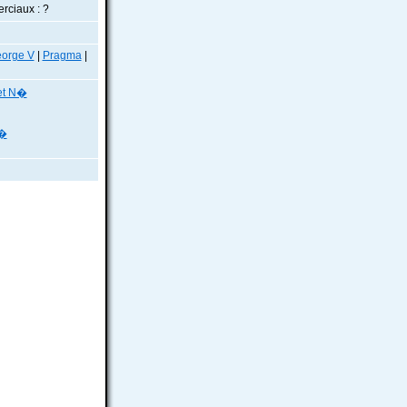
rciaux : ?
eorge V
|
Pragma
|
et N�
N�