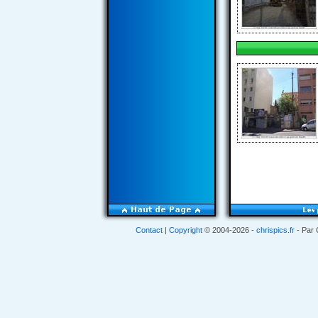
Contact
|
Copyright
© 2004-2026 -
chrispics.fr
- Par 