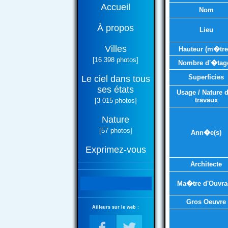
Accueil
Nom
À propos
Lieu
Villes
Hauteur (m�tre
[16 398 photos]
Nombre d'�tag
Superficies
Le ciel dans tous
ses états
Usage / Nature 
travaux
[3 015 photos]
Nature
[57 photos]
Ann�e(s)
Exprimez-vous
Architecte
Ma�tre d'Ouvra
Gros Oeuvre
Ailleurs sur le web :