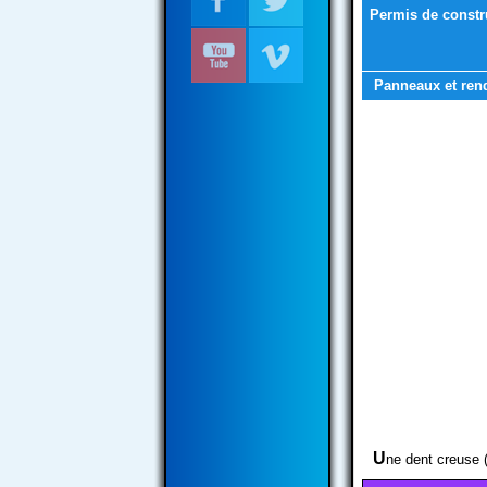
Permis de constr
Panneaux et ren
U
ne dent creuse 