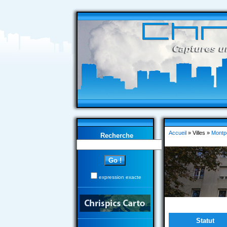
Accueil
» Villes »
Montpe
Recherche
expression exacte
Statut