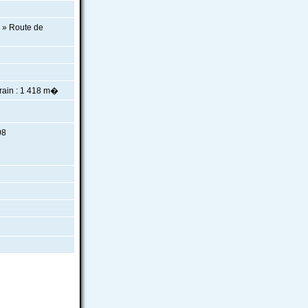
 » Route de
ain : 1 418 m�
08