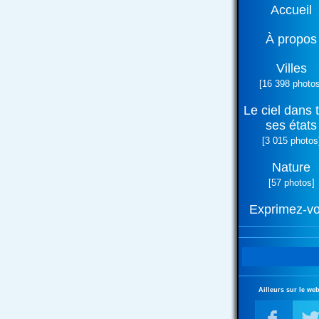
Accueil
À propos
Villes
[16 398 photos
Le ciel dans 
ses états
[3 015 photos
Nature
[57 photos]
Exprimez-v
Ailleurs sur le web