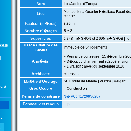
Nom
Les Jardins d'Europa
Montpellier » Quartier H�pitaux-Facult�s
Lieu
Mende
Hauteur (m�tres)
9,98 m
Nombre d'�tages
R + 2
]
Superficies
1 348 m� SHON et 2 695 m� SHOB | Terr
tous
Usage / Nature des
Immeuble de 34 logements
travaux
» Permis de construire : 15 d�cembre 20
]
Ann�e(s)
» D�but du chantier : juillet 2009 environ
» Livraison : ao�t ou septembre 2010
Architecte
M. Porzio
Ma�tre d'Ouvrage
SCI Route de Mende | Praxim | Melqart
ous
Gros Oeuvre
T Construction
Permis de construire
N� PC3417208V0287
Panneaux et rendus
1
|
2
 :