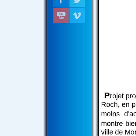
P
rojet pr
Roch, en pl
moins d'a
montre bie
ville de Mon