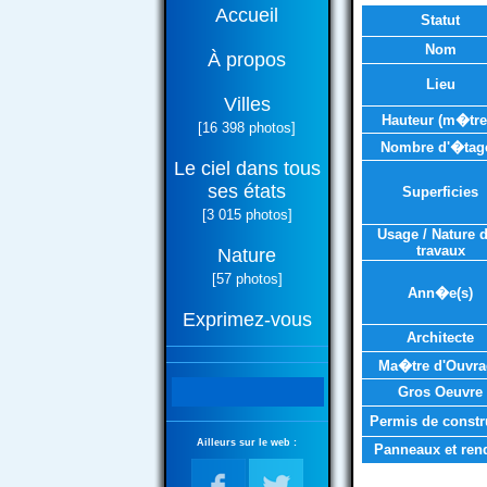
Accueil
Statut
Nom
À propos
Lieu
Villes
Hauteur (m�tre
[16 398 photos]
Nombre d'�tag
Le ciel dans tous
ses états
Superficies
[3 015 photos]
Usage / Nature 
travaux
Nature
[57 photos]
Ann�e(s)
Exprimez-vous
Architecte
Ma�tre d'Ouvra
Gros Oeuvre
Permis de constr
Ailleurs sur le web :
Panneaux et ren