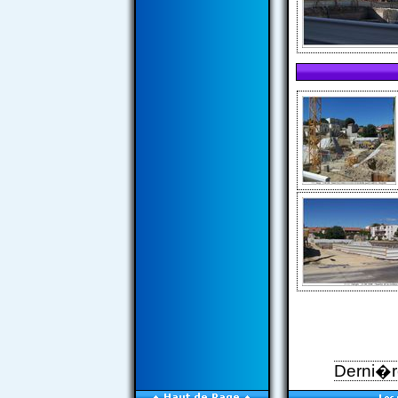
Derni�re