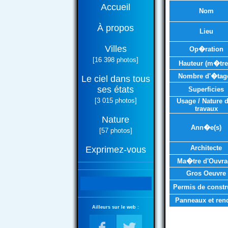
Accueil
Nom
À propos
Lieu
Villes
Op�ration
[16 398 photos]
Hauteur (m�tre
Nombre d'�tag
Le ciel dans tous
ses états
Superficies
[3 015 photos]
Usage / Nature 
travaux
Nature
Ann�e(s)
[57 photos]
Architecte
Exprimez-vous
Ma�tre d'Ouvra
Gros Oeuvre
Permis de constr
Panneaux et ren
Ailleurs sur le web :