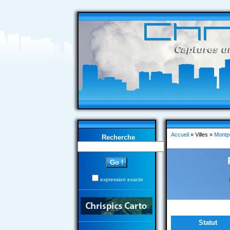
Accueil
» Villes »
Montpe
Recherche
expression exacte
Statut