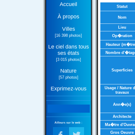
Accueil
Statut
À propos
Nom
Lieu
Villes
[16 398 photos]
Op�ration
Hauteur (m�tre
Le ciel dans tous
ses états
Nombre d'�tag
[3 015 photos]
Nature
Superficies
[57 photos]
Exprimez-vous
Usage / Nature 
travaux
Ann�e(s)
Architecte
Ailleurs sur le web :
Ma�tre d'Ouvra
Gros Oeuvre