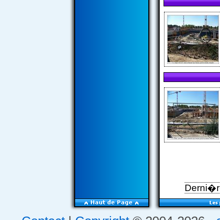
Derni�re