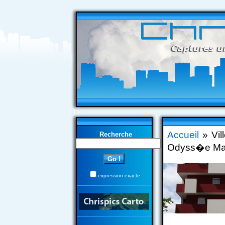
Accueil
» Vil
Recherche
Odyss�e Ma
expression exacte