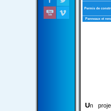
Permis de constr
Panneaux et ren
U
n proj