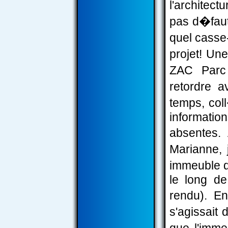
l'architect
pas d�faut
quel casse-
projet! Une
ZAC Parc
retordre 
temps, col
informati
absentes.
Marianne, j
immeuble d
le long de
rendu). En
s'agissait