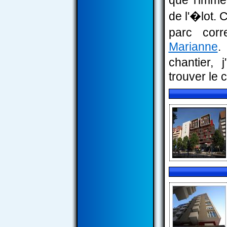
que l'imme
de l'�lot. 
parc cor
Marianne
.
chantier,
trouver le c