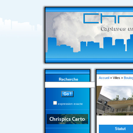
Accueil
» Villes »
Boulog
Recherche
expression exacte
Statut