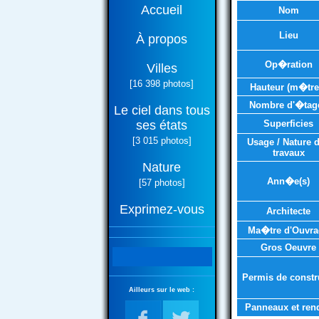
Accueil
Nom
Lieu
À propos
Op�ration
Villes
[16 398 photos]
Hauteur (m�tre
Nombre d'�tag
Le ciel dans tous
ses états
Superficies
[3 015 photos]
Usage / Nature 
travaux
Nature
Ann�e(s)
[57 photos]
Exprimez-vous
Architecte
Ma�tre d'Ouvra
Gros Oeuvre
Permis de constr
Ailleurs sur le web :
Panneaux et ren