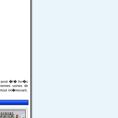
� avoir �t� livr�s
ciennes usines de
tout int�ressant,