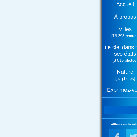
Accueil
À propos
Villes
[16 398 photos
Le ciel dans 
ses états
[3 015 photos
Nature
[57 photos]
Exprimez-v
Ailleurs sur le web