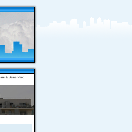
ine & Seine Parc
c