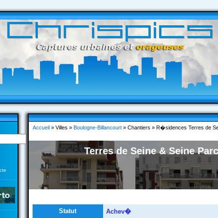
Accueil
» Villes »
Boulogne-Billancourt
» Chantiers » R�sidences Terres de Se
Terres de Seine & Seine Par
cte
Statut
Achev�