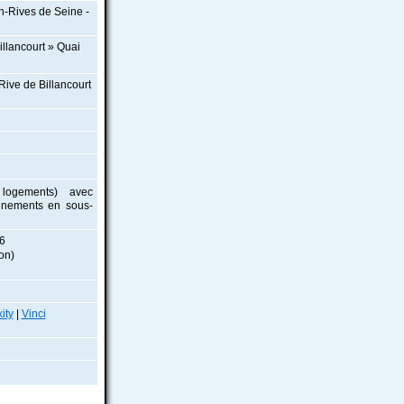
n-Rives de Seine -
illancourt » Quai
ive de Billancourt
logements) avec
nnements en sous-
06
on)
ity
|
Vinci