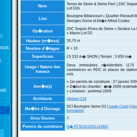
Terres de Seine & Seine Parc | ZAC Segui
Nom
Lot D2b
Boulogne-Billancourt » Quartier Renault-B
Lieu
Georges Gorse et All�e Alfred Costes
ZAC Seguin-Rives de Seine » Secteur La R
Op�ration
» Macro-Lot D2
]
Hauteur (m�tres)
35,75 m
tous
Nombre d'�tages
R + 10
Superficies
15 332 m� SHON | Terrain : 3 850 m�
]
Deux immeubles r�sidentiels (175 
Usage / Nature des
commerces en RDC et places de statio
travaux
sols
» 1er permis de construire : 27 janvier 20
Ann�e(s)
» D�but du chantier : �t� 2006 (estimati
ous
» Livraison : avril/mai 2009
Architecte
Ateliers 234
SCI Boulogne Seine D2 |
Icade Capri
|
Nex
Ma�tre d'Ouvrage
Immobilier
Gros Oeuvre
?
 :
Permis de construire
N� PC92012051310M3